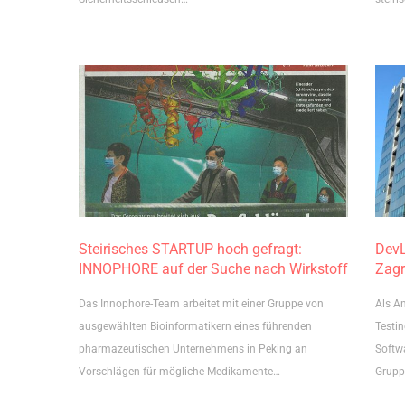
Steirisches STARTUP hoch gefragt:
DevL
INNOPHORE auf der Suche nach Wirkstoff
Zag
Das Innophore-Team arbeitet mit einer Gruppe von
Als An
ausgewählten Bioinformatikern eines führenden
Testi
pharmazeutischen Unternehmens in Peking an
Softw
Vorschlägen für mögliche Medikamente…
Grupp