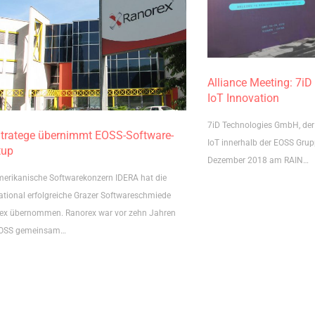
Alliance Meeting: 7iD
IoT Innovation
7iD Technologies GmbH, der
tratege übernimmt EOSS-Software-
IoT innerhalb der EOSS Grup
tup
Dezember 2018 am RAIN…
merikanische Softwarekonzern IDERA hat die
national erfolgreiche Grazer Softwareschmiede
ex übernommen. Ranorex war vor zehn Jahren
EOSS gemeinsam…