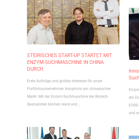
STEIRISCHES START-UP STARTET MIT
ENZYM-SUCHMASCHINE IN CHINA
DURCH.
Inno
Suc
Erste Aufträge und großes Interesse für unser
Portfoliounternehmen Innophore am chinesischen
Enzym
Markt. Mit der Enzym-Suchmaschine der Biotech-
die Z
Spezialisten können teure und…
EOSS-
und e