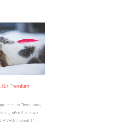
z für Premium
sprüchen an Tiernahrung,
einen großen Stellenwert
t. VIVALDI betreut 14…