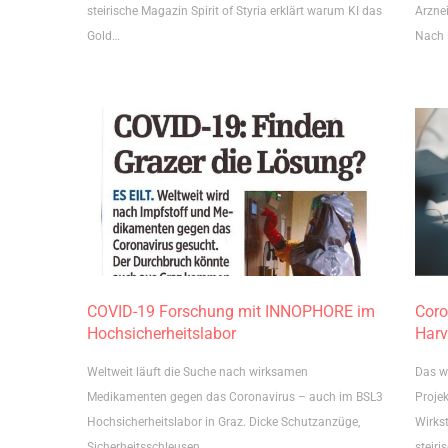
steirische Magazin Spirit of Styria erklärt warum KI das
Arzne
Gold…
Nach 
COVID-19 Forschung mit INNOPHORE im
Coro
Hochsicherheitslabor
Harv
Weltweit läuft die Suche nach wirksamen
Das w
Medikamenten gegen das Coronavirus – auch im BSL3
Projek
Hochsicherheitslabor in Graz. Dicke Schutzanzüge,
Wirkst
Sicherheitsschleusen…
steiri