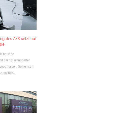
ogates A/S setzt auf
ie
 hat eine
it der börsennotierten
bgeschlossen. Gemeinsam
izinischen…