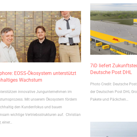
7iD liefert Zukunftste
Deutsche Post DHL
phore: EOSS-Ökosystem unterstützt
haltiges Wachstum
Photo Credit: Deutsche Pos
nterstützen innovative Jungunternehmen im
der Deutschen Post DHL Grou
tumsprozess. Mit unserem Ökosystem fördern
Pakete und Päckchen…
achhaltig den Kundenfokus und bauen
nsam wichtige Vertriebsstrukturen auf. Christian
, einer…