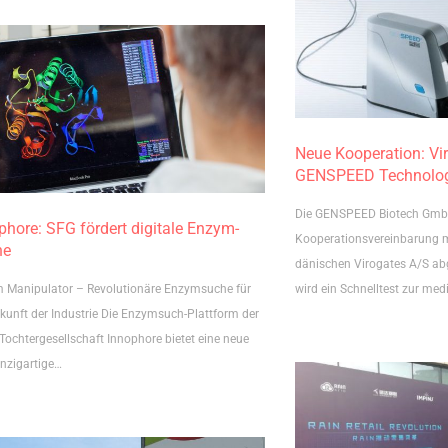
Neue Kooperation: Vir
GENSPEED Technolog
Die GENSPEED Biotech GmbH
phore: SFG fördert digitale Enzym-
Kooperationsvereinbarung m
he
dänischen Virogates A/S a
 Manipulator – Revolutionäre Enzymsuche für
wird ein Schnelltest zur med
ukunft der Industrie Die Enzymsuch-Plattform der
Tochtergesellschaft Innophore bietet eine neue
inzigartige…