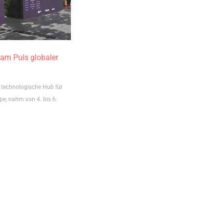
 am Puls globaler
 technologische Hub für
pe, nahm von 4. bis 6.