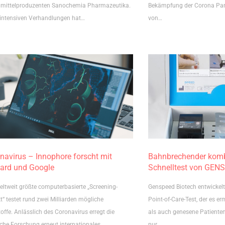
imittelproduzenten Sanochemia Pharmazeutika.
Bekämpfung der Corona Pan
intensiven Verhandlungen hat…
von…
navirus – Innophore forscht mit
Bahnbrechender kombi
ard und Google
Schnelltest von GEN
eltweit größte computerbasierte „Screening-
Genspeed Biotech entwickel
t“ testet rund zwei Milliarden mögliche
Point-of-Care-Test, der es er
offe. Anlässlich des Coronavirus erregt die
als auch genesene Patiente
sche Forschung erneut internationales…
nur…