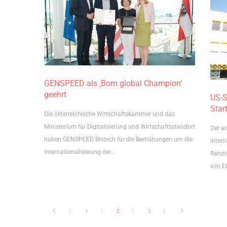
GENSPEED als ‚Born global Champion‘
geehrt
US-S
Star
Die österreichische Wirtschaftskammer und das
Ministerium für Digitalisierung und Wirtschaftsstandort
Der a
haben GENSPEED Biotech für die Bemühungen um die
inter
Internationalisierung der…
Ranor
von 
1
2
3