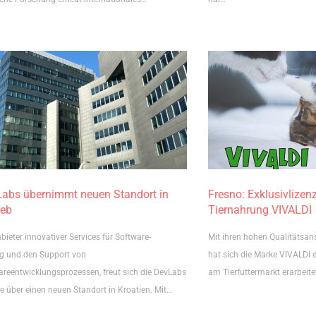
abs übernimmt neuen Standort in
Fresno: Exklusivlizen
reb
Tiernahrung VIVALDI
bieter innovativer Services für Software-
Mit ihren hohen Qualitätsan
ng und den Support von
hat sich die Marke VIVALDI 
areentwicklungsprozessen, freut sich die DevLabs
am Tierfuttermarkt erarbeite
e über einen neuen Standort in Kroatien. Mit…