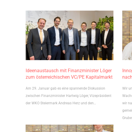
Ideenaustausch mit Finanzminister Löger
Inno
zum österreichischen VC/PE Kapitalmarkt
nach
Am 29. Januar gab es eine spannende Diskussion
Wir u
zwischen Finanzminister Hartwig Löger, Vizepräsident
Wachs
der WKO Steiermark Andreas Herz und den…
wir n
gemei
Gruber