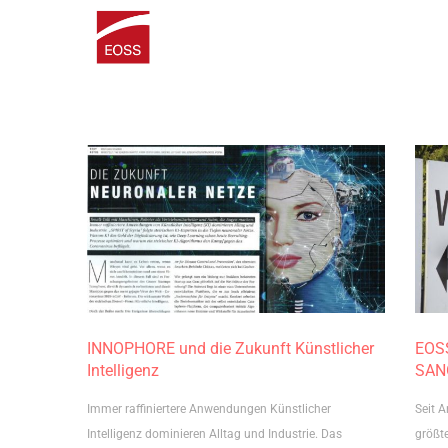
INNOPHORE und die Zukunft Künstlicher
EOSS
Intelligenz
SAN
Immer raffiniertere Anwendungen Künstlicher
Seit 
Intelligenz dominieren Alltag und Industrie. Das
größte