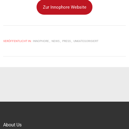
Zur Innophore Website
VERÖFFENTLICHT IN:
INNOPHORE
NEWS
PRESS
UNKATEGORISIERT
About Us