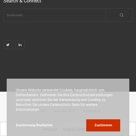
Search & Connect
Unsere Website verwendet Cookies, hauptsächlich von
Drittanbietern. Definieren Sie Ihre Datenschutzeinstellungen
und/oder stimmen Sie der Verwendung von Cookies zu.
© 2021 EOSS INDUSTRIES HOLDING GMBH
Besuchen Sie unsere Datenschutz Seite für weitere
Informationen.
HOME
DATENSCHUTZ
IMPRESSUM
Zustimmung Bearbeiten
Zustimmen
Deutsch
English
(
Englisch
)