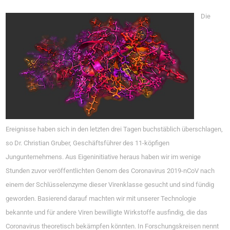
Die
Ereignisse haben sich in den letzten drei Tagen buchstäblich überschlagen,
so Dr. Christian Gruber, Geschäftsführer des 11-köpfigen
Jungunternehmens. Aus Eigeninitiative heraus haben wir im wenige
Stunden zuvor veröffentlichten Genom des Coronavirus 2019-nCoV nach
einem der Schlüsselenzyme dieser Virenklasse gesucht und sind fündig
geworden. Basierend darauf machten wir mit unserer Technologie
bekannte und für andere Viren bewilligte Wirkstoffe ausfindig, die das
Coronavirus theoretisch bekämpfen könnten. In Forschungskreisen nennt