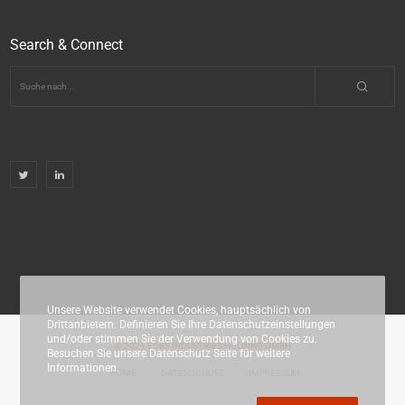
Search & Connect
Unsere Website verwendet Cookies, hauptsächlich von
Drittanbietern. Definieren Sie Ihre Datenschutzeinstellungen
und/oder stimmen Sie der Verwendung von Cookies zu.
© 2021 EOSS INDUSTRIES HOLDING GMBH
Besuchen Sie unsere Datenschutz Seite für weitere
Informationen.
HOME
DATENSCHUTZ
IMPRESSUM