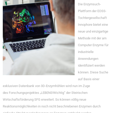
Die Enzymsuch-
Plattform der EOSS-
Tochtergesellschaft
Innophore bietet eine
neue und einzigartige
Methode mit der am
Computer Enzyme für
industrielle
Anwendungen
identifiziert werden
können. Diese Suche
auf Basis einer
exklusiven Datenbank von 3D-Enzymhöhlen wird nun im Zuge
des Forschungsprojektes „LEBENS!Wichtig“ der Steirischen
Wirtschaftsförderung SFG erweitert. So können völlig neue
Reaktionsmöglichkeiten in noch nicht beschriebenen Enzymen durch