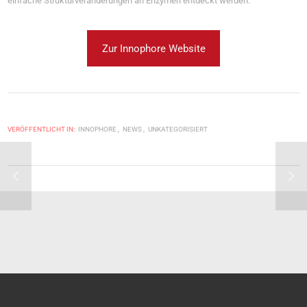
einfache Strukturveränderungen an Enzymen entdeckt werden.
Zur Innophore Website
VERÖFFENTLICHT IN:
INNOPHORE
NEWS
UNKATEGORISIERT