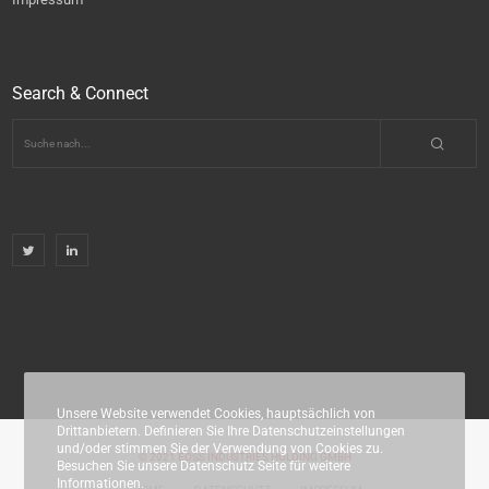
Search & Connect
Unsere Website verwendet Cookies, hauptsächlich von
Drittanbietern. Definieren Sie Ihre Datenschutzeinstellungen
und/oder stimmen Sie der Verwendung von Cookies zu.
© 2021 EOSS INDUSTRIES HOLDING GMBH
Besuchen Sie unsere Datenschutz Seite für weitere
Informationen.